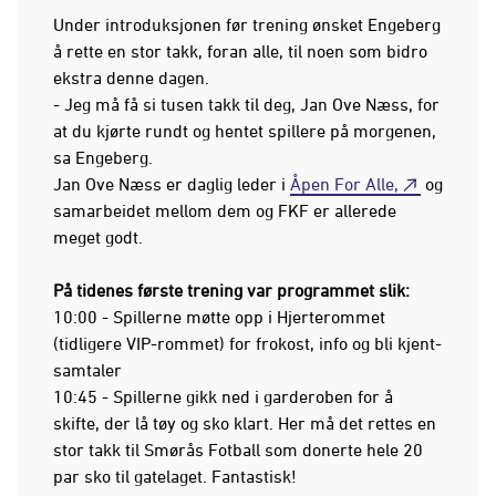
Under introduksjonen før trening ønsket Engeberg
å rette en stor takk, foran alle, til noen som bidro
ekstra denne dagen.
- Jeg må få si tusen takk til deg, Jan Ove Næss, for
at du kjørte rundt og hentet spillere på morgenen,
sa Engeberg.
Jan Ove Næss er daglig leder i
Åpen For Alle,
og
samarbeidet mellom dem og FKF er allerede
meget godt.
På tidenes første trening var programmet slik:
10:00 - Spillerne møtte opp i Hjerterommet
(tidligere VIP-rommet) for frokost, info og bli kjent-
samtaler
10:45 - Spillerne gikk ned i garderoben for å
skifte, der lå tøy og sko klart. Her må det rettes en
stor takk til Smørås Fotball som donerte hele 20
par sko til gatelaget. Fantastisk!