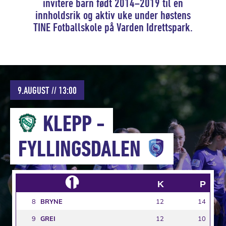
invitere barn født 2014–2019 til en
innholdsrik og aktiv uke under høstens
TINE Fotballskole på Varden Idrettspark.
9.AUGUST // 13:00
KLEPP
-
FYLLINGSDALEN
K
P
8
BRYNE
12
14
9
GREI
12
10